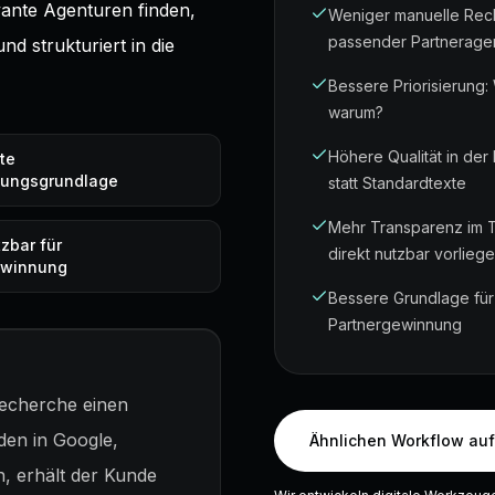
vante Agenturen finden,
Weniger manuelle Reche
passender Partnerage
d strukturiert in die
Bessere Priorisierung:
warum?
Höhere Qualität in de
te
dungsgrundlage
statt Standardtexte
Mehr Transparenz im T
tzbar für
direkt nutzbar vorlieg
ewinnung
Bessere Grundlage für
Partnergewinnung
Recherche einen
den in Google,
Ähnlichen Workflow au
n, erhält der Kunde