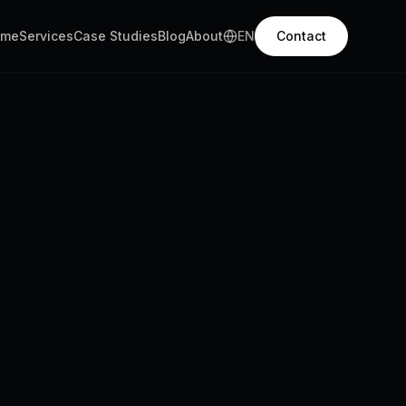
ome
Services
Case Studies
Blog
About
EN
Contact