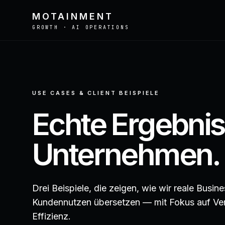
MOTAINMENT
GROWTH · AI OPERATIONS
USE CASES & CLIENT BEISPIELE
def optimize_campaign(x):
return x.rerank(score)
Echte Ergebnis
Unternehmen.
Drei Beispiele, die zeigen, wie wir reale Busi
Kundennutzen übersetzen — mit Fokus auf Vert
Effizienz.