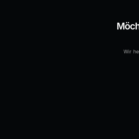
Möcht
Wir he
# uptime: 99.98%