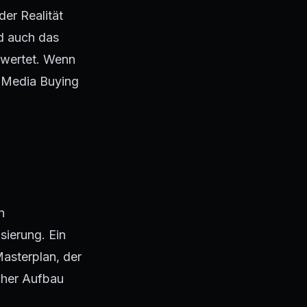
der Realität
rd auch das
ewertet. Wenn
s Media Buying
n
isierung. Ein
 Masterplan, der
cher Aufbau