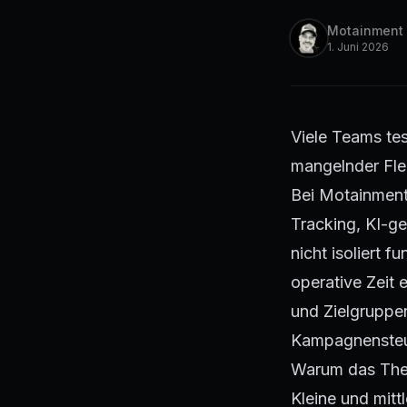
Motainment
1. Juni 2026
Viele Teams tes
mangelnder Flei
Bei Motainment
Tracking, KI-g
nicht isoliert 
operative Zeit 
und Zielgruppen
Kampagnensteu
Warum das Them
Kleine und mit