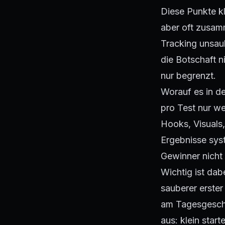
Diese Punkte kl
aber oft zusamm
Tracking unsau
die Botschaft n
nur begrenzt.
Worauf es in d
pro Test nur w
Hooks, Visuals
SELECT lift FROM runs
Ergebnisse sys
Gewinner nicht 
Wichtig ist dabe
sauberer erster 
am Tagesgeschä
aus: klein start