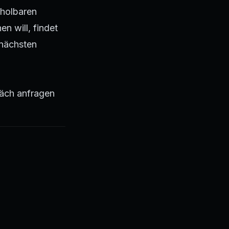
rholbaren
 will, findet
 nächsten
äch anfragen