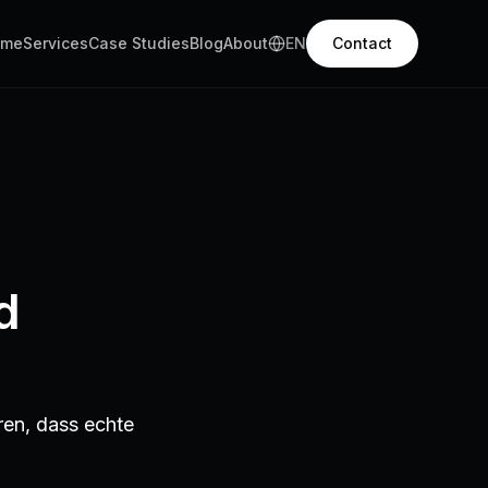
ome
Services
Case Studies
Blog
About
EN
Contact
d
ren, dass echte