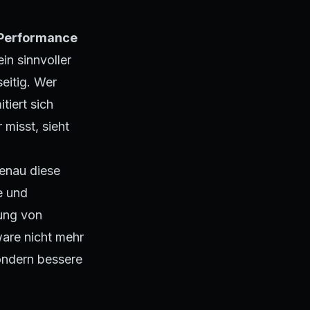
Performance
ein sinnvoller
eitig. Wer
tiert sich
 misst, sieht
genau diese
e und
rung von
are nicht mehr
sondern bessere