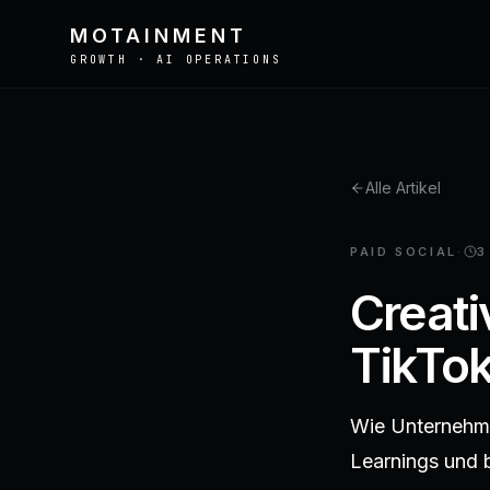
MOTAINMENT
GROWTH · AI OPERATIONS
Alle Artikel
def optimize_campaign(x):
return x.rerank(score)
PAID SOCIAL
·
3
Creati
TikTok
Wie Unternehme
Learnings und 