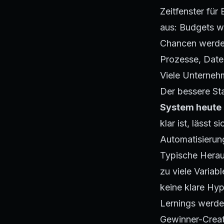
Zeitfenster für
aus: Budgets w
Chancen werden
Prozesse, Dat
Viele Unterneh
Der bessere Sta
System heute s
klar ist, lässt 
Automatisierung 
Typische Herau
zu viele Variab
keine klare Hy
Lernings werde
Gewinner-Creati