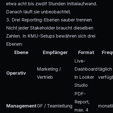
etwa acht bis zwölf Stunden Initialaufwand.
Danach läuft sie unbeobachtet.
3. Drei Reporting-Ebenen sauber trennen
Nicht jeder Stakeholder braucht dieselben
Zahlen. In KMU-Setups bewähren sich drei
Ebenen:
Ebene
Empfänger
Format
Freq
Live-
Marketing /
Dashboard
täglich
Operativ
Vertrieb
in Looker
verfüg
Studio
PDF-
Report,
Management
GF / Teamleitung
monatl
max. 4